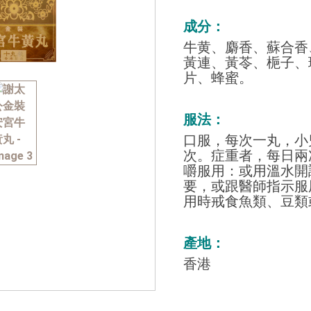
成分：
牛黄、麝香、蘇合香
黃連、黃苓、梔子、
片、蜂蜜。
服法：
口服，每次一丸，小
次。症重者，每日兩
嚼服用：或用溫水開
要，或跟醫師指示服
用時戒食魚類、豆類
產地：
香港