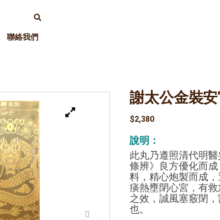
聯絡我們
謝太公金裝安
$
2,380
說明：
此丸乃遵照清代明醫
條辨》良方優化而成
料，精心炮製而成，
痰熱壅閉心宮，有救
之效，誠風塞竅閉，
也。