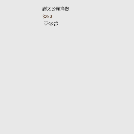
謝太公頭痛散
$
280