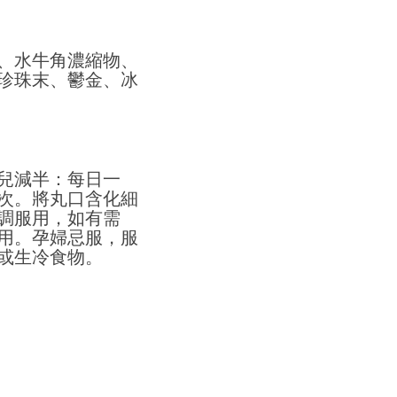
、水牛角濃縮物、
珍珠末、鬱金、冰
兒減半：每日一
次。將丸口含化細
調服用，如有需
用。孕婦忌服，服
或生冷食物。