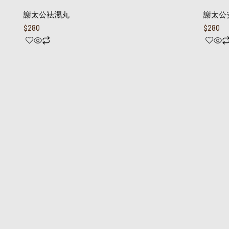
謝太公袪濕丸
謝太公
$
280
$
280