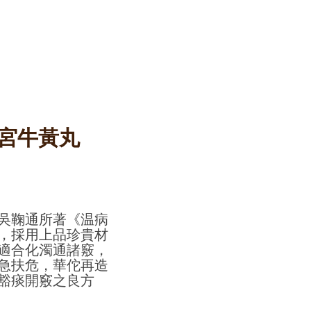
宮牛黃丸
吳鞠通所著《温病
，採用上品珍貴材
適合化濁通諸竅，
急扶危，華佗再造
豁痰開竅之良方