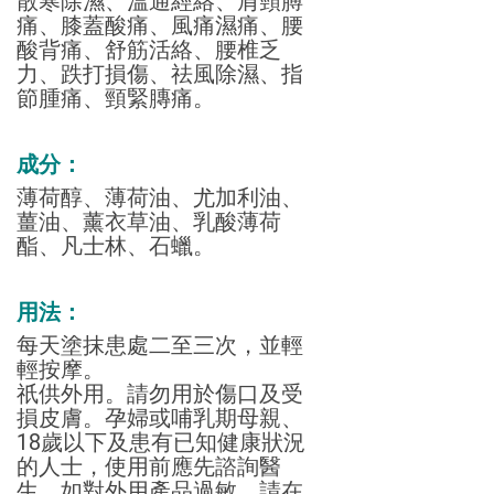
散寒除濕、溫通經絡、肩頸膊
痛、膝蓋酸痛、風痛濕痛、腰
酸背痛、舒筋活絡、腰椎乏
力、跌打損傷、祛風除濕、指
節腫痛、頸緊膞痛。
成分：
薄荷醇、薄荷油、尤加利油、
薑油、薰衣草油、乳酸薄荷
酯、凡士林、石蠟。
用法：
每天塗抹患處二至三次，並輕
輕按摩。
祇供外用。請勿用於傷口及受
損皮膚。孕婦或哺乳期母親、
18歲以下及患有已知健康狀況
的人士，使用前應先諮詢醫
生。如對外用產品過敏、請在