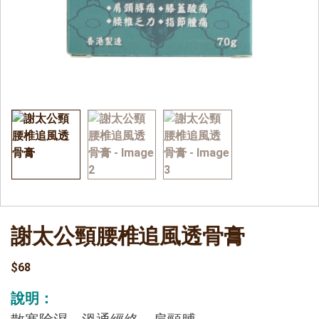
謝太公頸腰椎追風透骨膏
$
68
說明：