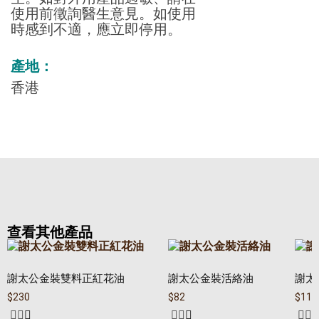
使用前徵詢醫生意見。如使用
時感到不適，應立即停用。
產地：
香港
查看其他產品
謝太公金裝雙料正紅花油
謝太公金裝活絡油
謝太
$
230
$
82
$
110